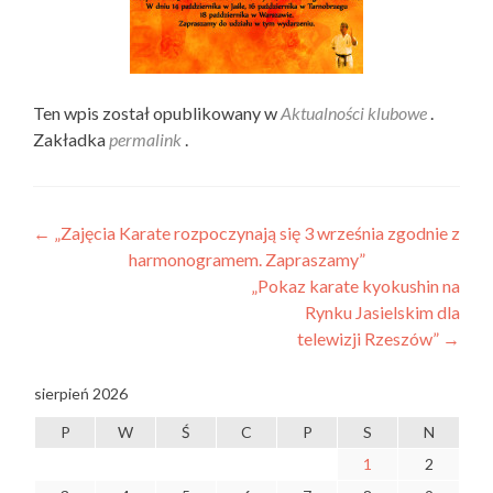
Ten wpis został opublikowany w
Aktualności klubowe
.
Zakładka
permalink
.
Nawigacja
←
„Zajęcia Karate rozpoczynają się 3 września zgodnie z
harmonogramem. Zapraszamy”
wpisu
„Pokaz karate kyokushin na
Rynku Jasielskim dla
telewizji Rzeszów”
→
sierpień 2026
P
W
Ś
C
P
S
N
1
2